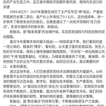
应的产业生态之中，这正是中国经济抵御外部风浪、保持内生动力的
关键
2994.8亿斤！2025年夏粮在经历了主产区罕见“烤”验后，产量依
然稳居历史第二高位，亩产比上年增加了0.1公斤。这份成绩单，进一
步筑牢了粮食安全的压舱石，也像是通过了一次经济领域的“压力测
试”，彰显中国经济的新优势、新脉动。
新脉动，是“精准滴灌”的治理升级，实现宏观调控与科技创新的双
向赋能。
面对今年夏粮丰收的最大挑战——持续高温干旱，我们看到的是
一场立体的、精准的“博弈”。看科技，从天基卫星的宏观监测，到无人
机的空中巡查，再到土壤传感器的微观感知，“天空地”一体化网络让农
田的“干渴”程度数据化、可视化，为精准滴灌提供了可能。看保障，中
央财政下达农业生产防灾救灾资金，如同汩汩活水，直达需要的井
口、水泵和渠道。
透过这场丰收，人们切身感受到经济治理效能的大幅提升。从利
用智慧平台实时调动农机并提升收割效率，到雷达卫星对台风路径预
测的精度可达百米级，数字化、智能化技术赋能，生产更高效，风险
预警更及时。从“被动应对危机”进化为“主动管理风险”，宏观经济治理
有效性不断提升。这意味着，面对内外各种不确定性冲击，我们的经
济体系拥有更强的韧性、更快的响应速度、更精细的应对策略。
新脉动，是“数实融合”的效率引擎，不断推动新质生产力发展。