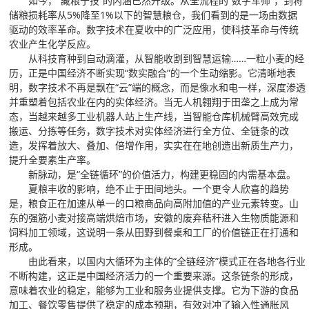
如今，“藏粮于技”的内涵已然升级。从全流程的“数字军师”，到将
储粮损耗率从5%降至1%以下的智慧粮仓，我们看到的是一场由数据
驱动的效率革命。数字技术在夏收中的广泛应用，使科技革命与传统
农业产生化学反应。
从科技育种到自动滴灌，从智能收割到智慧运输……一粒小麦的经
历，正是中国经济不断实现“数实融合”的一个生动缩影。它清晰地表
明，数字技术不再是飘在“云”端的概念，而是像水和电一样，深度渗透
并重塑着包括农业在内的实体经济。当无人机翱翔于田垄之上成为常
态，当越来越多工业机器人站上生产线，当智能仓库机械臂高效完成
搬运、分拣等任务，数字技术对实体经济进行全方位、全链条的改
造，发挥着放大、叠加、倍增作用，实实在在地创造出新质生产力，
提升全要素生产率。
新脉动，是“全链循环”的价值活力，构建更稳固的内需基本盘。
夏粮丰收的影响，绝不止于田间地头。一个更令人欣喜的趋势
是，粮食正在加速从单一的口粮商品向高附加值的产业元素转变。山
东的强筋小麦对接高端烘焙市场，安徽的废弃秸秆进入生物质能源和
饲料加工领域，这说明一条从田野到餐桌和工厂的价值链正在打通和
形成。
由此看来，以国内大循环为主体的“全链经济”模式正在各地各行业
不断构建，这正是中国经济活力的一个重要来源。这条链条的形成，
意味着农业的稳定，能够为工业和服务业提供支撑。它为下游的食品
加工、餐饮零售提供了稳定的成本预期，有效对冲了输入性通胀风