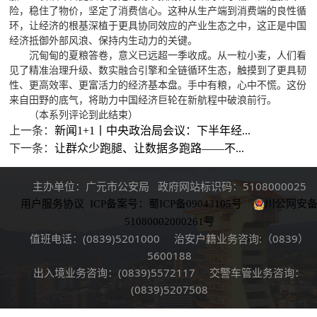
险，稳住了物价，坚定了消费信心。这种从生产端到消费端的良性循
环，让经济的根基深植于更具协同效应的产业生态之中，这正是中国
经济抵御外部风浪、保持内生动力的关键。
沉甸甸的夏粮答卷，意义已远超一季收成。从一粒小麦，人们看
见了精准治理升级、数实融合引擎和全链循环生态，触摸到了更具韧
性、更高效率、更富活力的经济基本盘。手中有粮，心中不慌。这份
来自田野的底气，将助力中国经济巨轮在新航程中破浪前行。
（本系列评论到此结束）
上一条：
新闻1+1丨中央政治局会议：下半年经...
下一条：
让群众少跑腿、让数据多跑路——不...
主办单位：广元市公安局 政府网站标识码：5108000025
用户服务协议
ICP备案号：蜀ICP备09043105号
川公网安
51080002000261号
值班电话：(0839)5201000 治安户籍业务咨询:（0839）
5600188
出入境业务咨询：(0839)5572117 交警车管业务咨询：
(0839)5207508